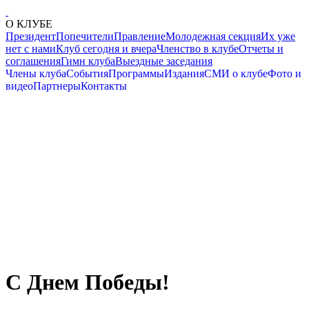
О КЛУБЕ
Президент
Попечители
Правление
Молодежная секция
Их уже
нет с нами
Клуб сегодня и вчера
Членство в клубе
Отчеты и
соглашения
Гимн клуба
Выездные заседания
Члены клуба
События
Программы
Издания
СМИ о клубе
Фото и
видео
Партнеры
Контакты
С Днем Победы!