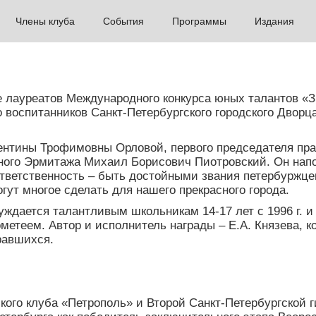
Члены клуба
События
Программы
Издания
 лауреатов Международного конкурса юных талантов «Зв
 воспитанников Санкт-Петербургского городского Дворц
нтины Трофимовны Орловой, первого председателя пра
нного Эрмитажа Михаил Борисович Пиотровский. Он нап
тветственность – быть достойными звания петербуржце
гут многое сделать для нашего прекрасного города.
суждается талантливым школьникам 14-17 лет с 1996 г.
етеем. Автор и исполнитель награды – Е.А. Князева, к
равшихся.
ого клуба «Петрополь» и Второй Санкт-Петербургской г