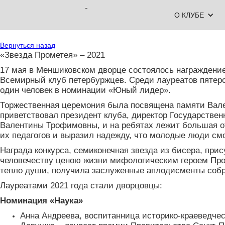
О КЛУБЕ
Вернуться назад
«Звезда Прометея» – 2021
17 мая в Меншиковском дворце состоялось награждение
Всемирный клуб петербуржцев. Среди лауреатов пятеро
один человек в номинации «Юный лидер».
Торжественная церемония была посвящена памяти Вале
приветствовал президент клуба, директор Государстве
Валентины Трофимовны, и на ребятах лежит большая о
их педагогов и выразил надежду, что молодые люди смо
Награда конкурса, семиконечная звезда из бисера, при
человечеству ценою жизни мифологическим героем Пром
тепло души, получила заслуженные аплодисменты соб
Лауреатами 2021 года стали дворцовцы:
Номинация «Наука»
Анна Андреева, воспитанница историко-краеведческ