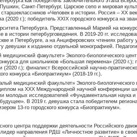
тербурга как победитель заключительного этапа Всерос
шкин, Санкт-Петербург, Царское село и мировая культур
старшеклассников «Человек в истории. Россия – XX век» 
2020 г.); победитель XXIX городского конкурса на звани
ситета Петербурга. Представленный Марией на конкурс
е в истории петербурговедения. В 2019-20 гг. исследо
кве и Петербурге, а на Анциферовских чтениях работу
у девушки к изданию отдельной монографией. Педагоги
медицинский факультет» Эколого-биологического центра
онкурса для школьников «Большая перемена» (2020 г.); 
(2020 г.); финалист Всероссийской научно-практическ
го конкурса «Биопрактикум» (2018-19 гг.).
лый медицинский факультет» Эколого-биологического це
плом на XXX Международной научной конференции школь
 молодых исследователей «Фундаментальная наука и к
дущее». В 2019 г. девушка стала победителем регионал
зером 13-го городского конкурса «Биопрактикум».
сного центра поддержки деятельности Российского дви
 лидер направления РДШ «Личностное развитие» в своей 