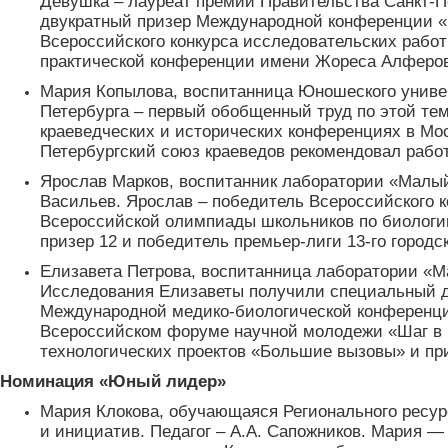
Девушка – лауреат премии Правительства Санкт-Пе
двукратный призер Международной конференции «Пу
Всероссийского конкурса исследовательских работ 
практической конференции имени Жореса Алферова (
Мария Копылова, воспитанница Юношеского универ
Петербурга – первый обобщенный труд по этой тем
краеведческих и исторических конференциях в Мос
Петербургский союз краеведов рекомендовал работ
Ярослав Марков, воспитанник лаборатории «Малый 
Васильев. Ярослав – победитель Всероссийского к
Всероссийской олимпиады школьников по биологии 
призер 12 и победитель премьер-лиги 13-го городско
Елизавета Петрова, воспитанница лаборатории «Ма
Исследования Елизаветы получили специальный ди
Международной медико-биологической конференции
Всероссийском форуме научной молодежи «Шаг в бу
технологических проектов «Большие вызовы» и при
Номинация «Юный лидер»
Мария Клокова, обучающаяся Регионального ресур
и инициатив. Педагог – А.А. Сапожников. Мария —