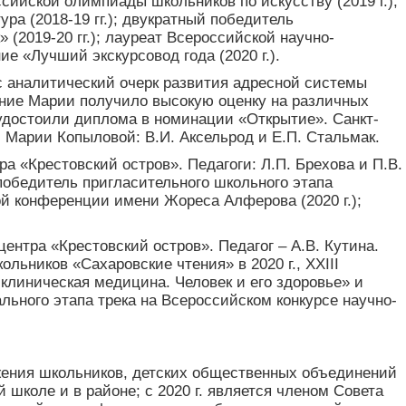
сийской олимпиады школьников по искусству (2019 г.);
а (2018-19 гг.); двукратный победитель
(2019-20 гг.); лауреат Всероссийской научно-
е «Лучший экскурсовод года (2020 г.).
 аналитический очерк развития адресной системы
вание Марии получило высокую оценку на различных
 удостоили диплома в номинации «Открытие». Санкт-
 Марии Копыловой: В.И. Аксельрод и Е.П. Стальмак.
 «Крестовский остров». Педагоги: Л.П. Брехова и П.В.
победитель пригласительного школьного этапа
ой конференции имени Жореса Алферова (2020 г.);
нтра «Крестовский остров». Педагог – А.В. Кутина.
ников «Сахаровские чтения» в 2020 г., XXIII
линическая медицина. Человек и его здоровье» и
ьного этапа трека на Всероссийском конкурсе научно-
жения школьников, детских общественных объединений
школе и в районе; с 2020 г. является членом Совета