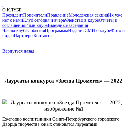
О КЛУБЕ
Президент
Попечители
Правление
Молодежная секция
Их уже
нет с нами
Клуб сегодня и вчера
Членство в клубе
Отчеты и
соглашения
Гимн клуба
Выездные заседания
Члены клуба
События
Программы
Издания
СМИ о клубе
Фото и
видео
Партнеры
Контакты
Вернуться назад
Лауреаты конкурса «Звезда Прометея» — 2022
Ежегодно воспитанники Санкт-Петербургского городского
Дворца творчества юных становятся лауреатами