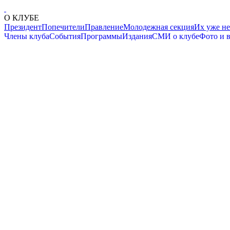
О КЛУБЕ
Президент
Попечители
Правление
Молодежная секция
Их уже не
Члены клуба
События
Программы
Издания
СМИ о клубе
Фото и 