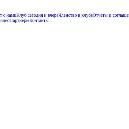
т с нами
Клуб сегодня и вчера
Членство в клубе
Отчеты и соглаше
видео
Партнеры
Контакты