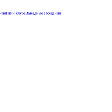
ния
Гимн клуба
Выездные заседания