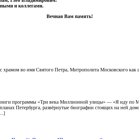
Вам, Глеб Владимирович!
дными и коллегами.
Вечная Вам память!
 храмом во имя Святого Петра, Митрополита Московского как ц
книги программы «Три века Миллионной улицы» — «Я иду по Ми
планах Петербурга, развёрнутые биографии стоящих на ней домо
[…]