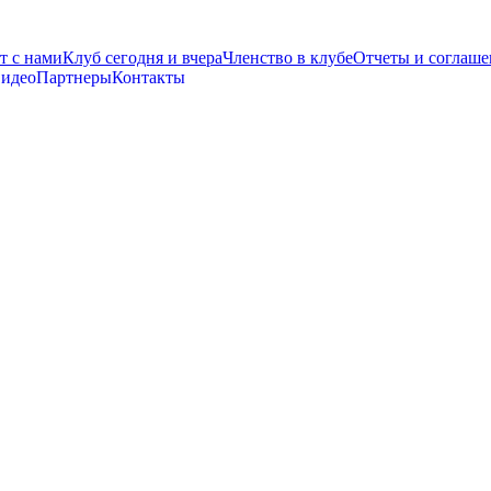
т с нами
Клуб сегодня и вчера
Членство в клубе
Отчеты и соглаше
видео
Партнеры
Контакты