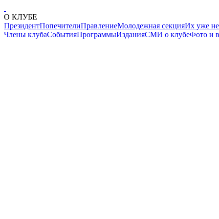
О КЛУБЕ
Президент
Попечители
Правление
Молодежная секция
Их уже не
Члены клуба
События
Программы
Издания
СМИ о клубе
Фото и 