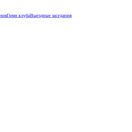
ния
Гимн клуба
Выездные заседания