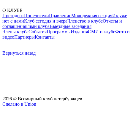
О КЛУБЕ
Президент
Попечители
Правление
Молодежная секция
Их уже
нет с нами
Клуб сегодня и вчера
Членство в клубе
Отчеты и
соглашения
Гимн клуба
Выездные заседания
Члены клуба
События
Программы
Издания
СМИ о клубе
Фото и
видео
Партнеры
Контакты
Вернуться назад
2026 © Всемирный клуб петербуржцев
Сделано в Union