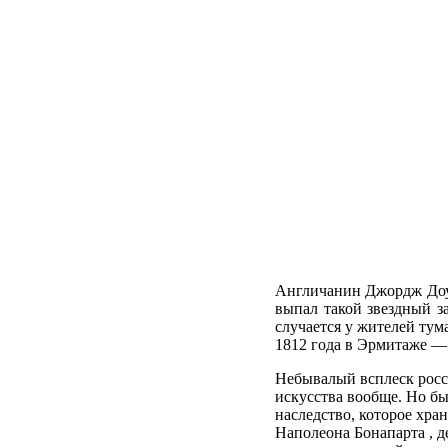
Англичанин Дж
ордж Доу
выпал такой звездный з
случается у жителей т
1812 года в Эрмитаже
— 
Небывалый всплеск росси
искусства вообще. Но бы
наследство, которое хр
Наполеона Бонапарта
,
д