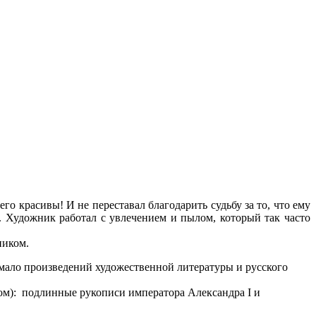
го красивы! И не переставал благодарить судьбу за то, что ему
. Художник работал с увлечением и пылом, который так часто
ником.
емало произведений художественной литературы и русского
Дом):
подлинные рукописи императора Александра
I
и