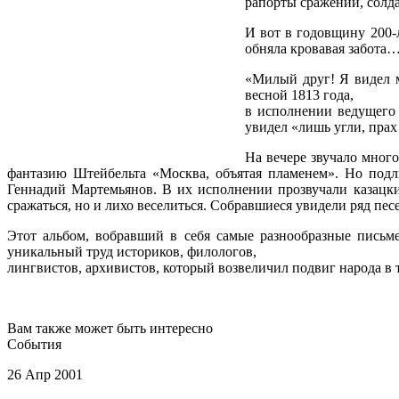
рапорты сражений, солда
И вот в годовщину 200
обняла кровавая забота…
«Милый друг! Я видел м
весной 1813 года,
в исполнении ведущего 
увидел «лишь угли, пра
На вечере звучало мног
фантазию Штейбельта «Москва, объятая пламенем». Но подл
Геннадий Мартемьянов. В их исполнении прозвучали казацкие
сражаться, но и лихо веселиться. Собравшиеся увидели ряд пес
Этот альбом, вобравший в себя самые разнообразные письм
уникальный труд историков, филологов,
лингвистов, архивистов, который возвеличил подвиг народа 
Тамара Скобликова
Вам также может быть интересно
События
26 Апр 2001