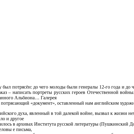
 был потрясён: до чего молоды были генералы 12-го года и до че
аказ – написать портреты русских героев Отечественной войны
уманного Альбиона…
Галерея
потрясающий «документ», оставленный нам английским худож
йского духа, явленный в той далекой войне, вызвал к жизни н
ло и другое
анилось в архивах Института русской литературы (Пушкинский 
еловы
е письма,