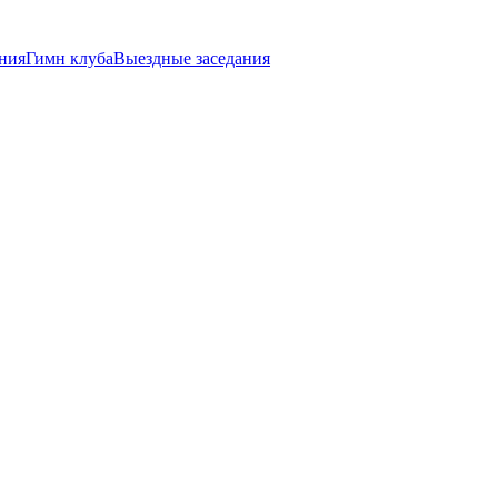
ния
Гимн клуба
Выездные заседания