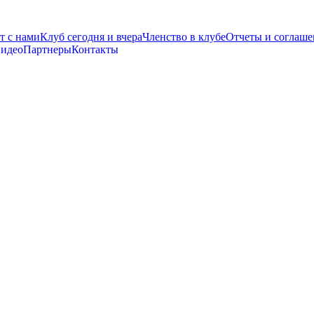
т с нами
Клуб сегодня и вчера
Членство в клубе
Отчеты и соглаше
видео
Партнеры
Контакты