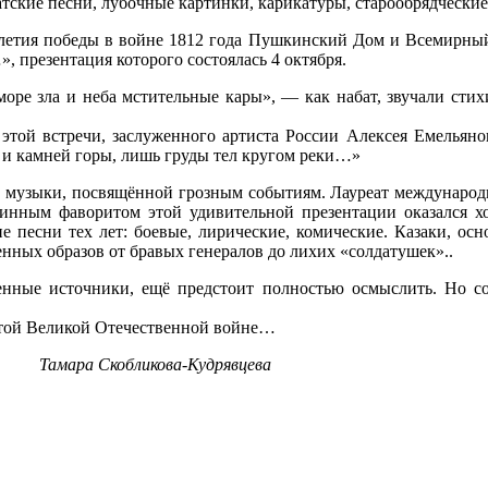
тские песни, лубочные картинки, карикатуры, старообрядческие
-летия победы в войне 1812 года Пушкинский Дом и Всемирны
», презентация которого состоялась 4 октября.
оре зла и неба мстительные кары», — как набат, звучали сти
этой встречи, заслуженного артиста России Алексея Емельян
х и камней горы, лишь груды тел кругом реки…»
о музыки, посвящённой грозным событиям. Лауреат междунаро
инным фаворитом этой удивительной презентации оказался хо
 песни тех лет: боевые, лирические, комические. Казаки, осно
енных образов от бравых генералов до лихих «солдатушек»..
енные источники, ещё предстоит полностью осмыслить. Но со
в той Великой Отечественной войне…
-Кудрявцева