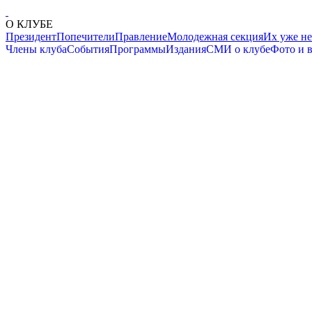
О КЛУБЕ
Президент
Попечители
Правление
Молодежная секция
Их уже не
Члены клуба
События
Программы
Издания
СМИ о клубе
Фото и 