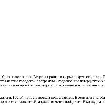
«Связь поколений». Встреча прошла в формате круглого стола.
яется частью городской программы «Родословные петербургских 
авили свои проекты: некоторые только начинают поиск информа
едагоги. Гостей приветствовала представитель Всемирного клуб
ных исследователей, а также отметит победителей конкурса ген