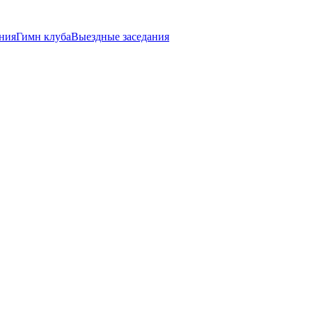
ния
Гимн клуба
Выездные заседания