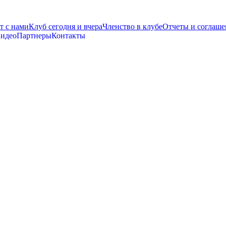
т с нами
Клуб сегодня и вчера
Членство в клубе
Отчеты и соглаше
видео
Партнеры
Контакты