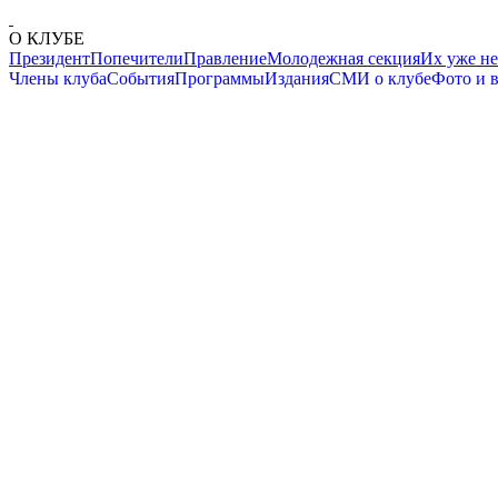
О КЛУБЕ
Президент
Попечители
Правление
Молодежная секция
Их уже не
Члены клуба
События
Программы
Издания
СМИ о клубе
Фото и 