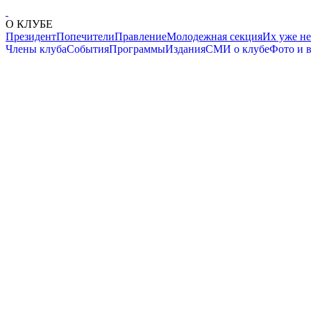
О КЛУБЕ
Президент
Попечители
Правление
Молодежная секция
Их уже не
Члены клуба
События
Программы
Издания
СМИ о клубе
Фото и 