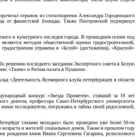
рочитал отрывок из стихотворения Александра Городницкого
да от фашистской блокады. Также Пиотровский подчеркнул
ского и культурного наследия города. В прошедшем сезоне под
е являются методом общественной оценки градостроительной,
 градостроения отражена в «Белой» (достижения), «Красной»
По решению последнего заседания Экспертного совета в Белую
екс «Ткачи» и Ратная палата в Пушкине.
клад «Деятельность Всемирного клуба петербуржцев в области
ународный конкурс «Звезда Прометея», ставший за 19 лет
го деятеля, профессора Санкт-Петербургского университета
юные исследователи, погружаясь в тайны своей родословной,
етербург глазами молодых» было проведено уже более 50-ти
о возраста и жителей социальных домов. Также в прошлом году
ня рождения князя Ивана Сергеевича Гагарина, религиозного