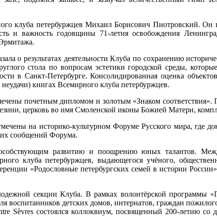
ного клуба петербуржцев Михаил Борисович Пиотровский. Он п
ть и важность годовщины 71-летия освобождения Ленингра
 Эрмитажа.
ала о результатах деятельности Клуба по сохранению историче
Круглого стола по вопросам эстетики городской среды, которы
ности в Санкт-Петербурге. Консолидированная оценка объектов
 неудачи) книгах Всемирного клуба петербуржцев.
мечены почетным дипломом и золотым «Знаком соответствия». 
езини, церковь во имя Смоленской иконы Божией Матери, компл
мечены на историко-культурном Форуме Русского мира, где до
ших сообщений Форума.
пособствующим развитию и поощрению юных талантов. Межд
ного клуба петербуржцев, выдающегося учёного, общественно
еренции «Родословные петербургских семей в истории России» 
одежной секции Клуба. В рамках волонтёрской программы «П
для воспитанников детских домов, интернатов, граждан пожилог
tre
S
è
vres
состоялся коллоквиум, посвященный 200-летию со д