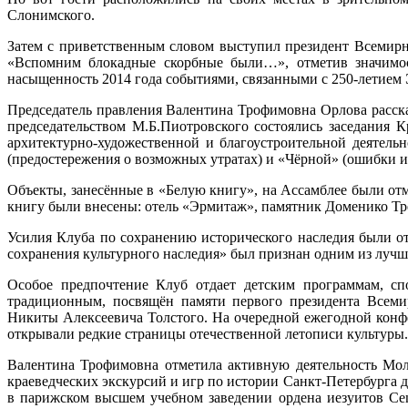
Слонимского.
Затем с приветственным словом выступил президент Всемир
«Вспомним блокадные скорбные были…», отметив значимос
насыщенность 2014 года событиями, связанными с 250-летием
Председатель правления Валентина Трофимовна Орлова рассказ
председательством М.Б.Пиотровского состоялись заседания 
архитектурно-художественной и благоустроительной деятель
(предостережения о возможных утратах) и «Чёрной» (ошибки и
Объекты, занесённые в «Белую книгу», на Ассамблее были от
книгу были внесены: отель «Эрмитаж», памятник Доменико Тр
Усилия Клуба по сохранению исторического наследия были от
сохранения культурного наследия» был признан одним из луч
Особое предпочтение Клуб отдает детским программам, с
традиционным, посвящён памяти первого президента Всемир
Никиты Алексеевича Толстого. На очередной ежегодной конф
открывали редкие страницы отечественной летописи культуры.
Валентина Трофимовна отметила активную деятельность Мол
краеведческих экскурсий и игр по истории Санкт-Петербурга 
в парижском высшем учебном заведении ордена иезуитов
Cen