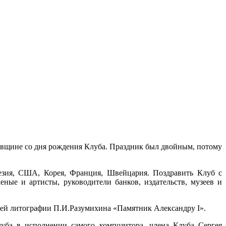
овщине со дня рождения Клуба. Праздник был двойным, потому
незия, США, Корея, Франция, Швейцария. Поздравить Клуб с
ные и артисты, руководители банков, издательств, музеев и
опией литографии П.И.Разумихина «Памятник Александру
I
».
луба в исполнении самого композитора, члена Клуба Сергея