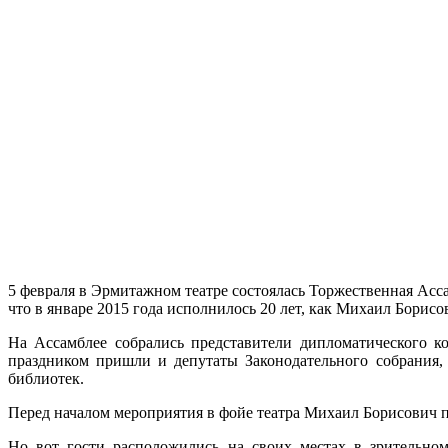
5 февраля в Эрмитажном театре состоялась Торжественная Ас
что в январе 2015 года исполнилось 20 лет, как Михаил Борис
На Ассамблее собрались представители дипломатического к
праздником пришли и депутаты Законодательного собрания, 
библиотек.
Перед началом мероприятия в фойе театра Михаил Борисович 
Но вот гости расположились на своих местах в зрительном