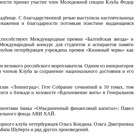
енности принял участие член Молодежной секции Клуба Федор
ладбище. С благодарственной речью выступила настоятельница
 уважения и благодарности потомкам поистине выдающимся
способствуют Международные премии «Балтийская звезда» и
Международный конкурс для студентов и аспирантов памяти
клубом петербуржцев учреждена премия «Книжный червь» как
 великого российского мореплавателя. Одним из инициаторов
членов Клуба за сохранение национального достояния и его
лан «Ленинград»; Гете Собрание сочинений в 10 томах, том
иги о блокаде и холокосте «Вдохновение жить» в Генеральном
лиентами банка «Объединенный финансовый капитал»; Павел
ительного фонда АВИ ХАЙ.
мирного клуба петербуржцев Ольга Кондина. Ольга Дмитриевна
Maria
Шуберта и ряд других произведений.