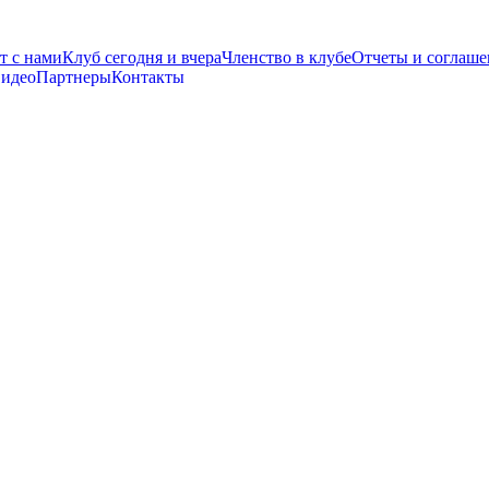
т с нами
Клуб сегодня и вчера
Членство в клубе
Отчеты и соглаше
видео
Партнеры
Контакты