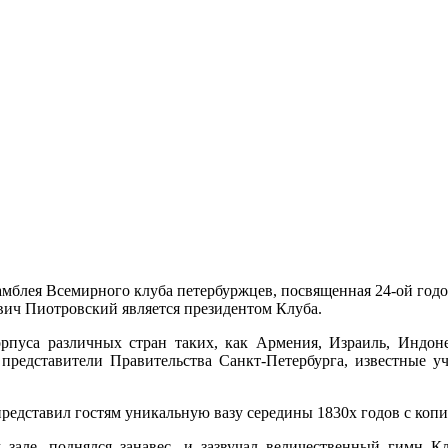
самблея Всемирного клуба петербуржцев, посвященная 24-ой год
ович Пиотровский является президентом Клуба.
орпуса различных стран таких, как Армения, Израиль, Индо
представители Правительства Санкт-Петербурга, известные уче
представил гостям уникальную вазу середины 1830х годов с к
 зале, поднялся занавес, и зазвучал величественный гимн К