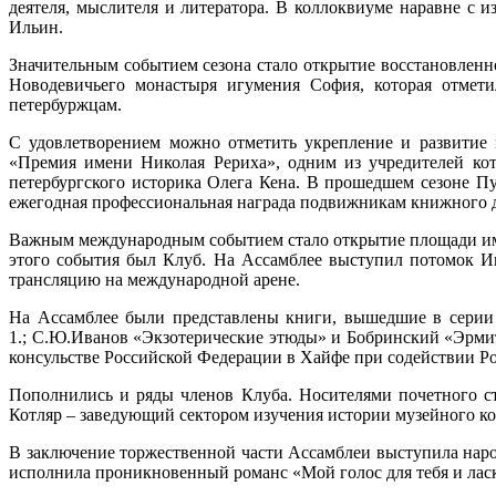
деятеля, мыслителя и литератора. В коллоквиуме наравне с
Ильин.
Значительным событием сезона стало открытие восстановленн
Новодевичьего монастыря игумения София, которая отмет
петербуржцам.
С удовлетворением можно отметить укрепление и развитие 
«Премия имени Николая Рериха», одним из учредителей кот
петербургского историка Олега Кена. В прошедшем сезоне 
ежегодная профессиональная награда подвижникам книжного д
Важным международным событием стало открытие площади име
этого события был Клуб. На Ассамблее выступил потомок И
трансляцию на международной арене.
На Ассамблее были представлены книги, вышедшие в серии 
1.; С.Ю.Иванов «Экзотерические этюды» и Бобринский «Эрмит
консульстве Российской Федерации в Хайфе при содействии Ро
Пополнились и ряды членов Клуба. Носителями почетного ст
Котляр – заведующий сектором изучения истории музейного к
В заключение торжественной части Ассамблеи выступила наро
исполнила проникновенный романс «Мой голос для тебя и ла