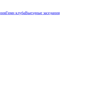
ния
Гимн клуба
Выездные заседания