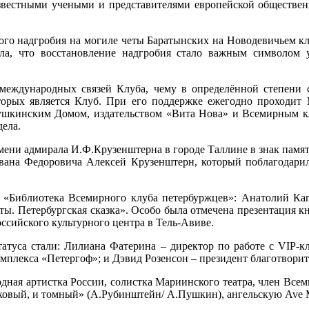
 известными учеными и представителями европейской обществ
ого надгробия на могиле четы Баратынских на Новодевичьем к
ила, что восстановление надгробия стало важным символом
международных связей Клуба, чему в определённой степени 
орых является Клуб. При его поддержке ежегодно проходит 
Пушкинским Домом, издательством «Вита Нова» и Всемирным 
ела.
ни адмирала И.Ф.Крузенштерна в городе Таллине в знак памяти
вана Федоровича Алексей Крузенштерн, который поблагодарил 
«Библиотека Всемирного клуба петербуржцев»: Анатолий Кап
ы. Петербургская сказка». Особо была отмечена презентация кн
ссийского культурного центра в Тель-Авиве.
атуса стали: Лилиана Фатерина – директор по работе с
VIP
-к
омплекса «Петергоф»; и Дэвид Розенсон – президент благотвор
дная артистка России, солистка Мариинского театра, член Все
сковый, и томный» (А.Рубинштейн/ А.Пушкин), ангельскую
Ave