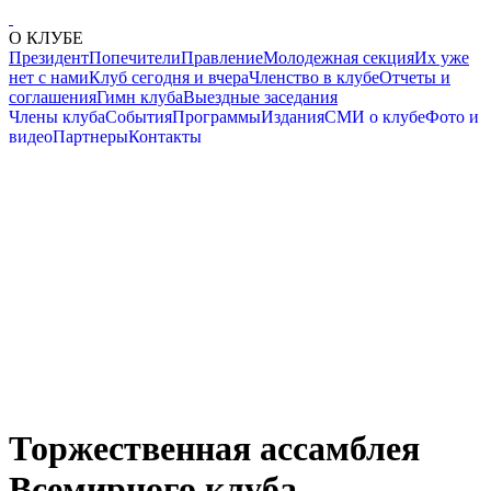
О КЛУБЕ
Президент
Попечители
Правление
Молодежная секция
Их уже
нет с нами
Клуб сегодня и вчера
Членство в клубе
Отчеты и
соглашения
Гимн клуба
Выездные заседания
Члены клуба
События
Программы
Издания
СМИ о клубе
Фото и
видео
Партнеры
Контакты
Торжественная ассамблея
Всемирного клуба