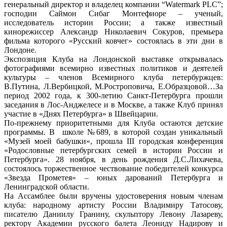
генеральный директор и владелец компании “Watermark PLC”;
господин Саймон Сибаг Монтефиоре – ученый,
исследователь истории России; а также известный
кинорежиссер Александр Николаевич Сокуров, премьера
фильма которого «Русский ковчег» состоялась в эти дни в
Лондоне.
Экспозиция Клуба на Лондонской выставке открывалась
фотографиями всемирно известных политиков и деятелей
культуры – членов Всемирного клуба петербуржцев:
В.Путина, Л.Вербицкой, М.Ростроповича, Е.Образцовой…За
период 2002 года, к 300-летию Санкт-Петербурга прошли
заседания в Лос-Анджелесе и в Москве, а также Клуб принял
участие в «Днях Петербурга» в Швейцарии.
По-прежнему приоритетными для Клуба остаются детские
программы. В школе №689, в которой создан уникальный
«Музей моей бабушки», прошла III городская конференция
«Родословные петербургских семей в истории России и
Петербурга». 28 ноября, в день рождения Д.С.Лихачева,
состоялось торжественное чествование победителей конкурса
«Звезда Прометея» – юных дарований Петербурга и
Ленинградской области.
На Ассамблее были вручены удостоверения новым членам
клуба: народному артисту России Владимиру Татосову,
писателю Даниилу Гранину, скульптору Левону Лазареву,
ректору Академии русского балета Леониду Надирову и