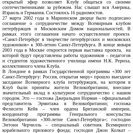
открытый эфир позволяет Клубу общаться со своими
соотечественниками за рубежом. Нас слышат вся Америка,
Израиль и Германия. Состоялось 16 радиомостов.
27 марта 2002 года в Мариинском дворце было подписано
соглашение о сотрудничестве между Всемирным клубом
петербуржцев и Московским Домом национальностей. В
рамках этого соглашения начато осуществление проекта
«Санкт-Петербург в творчестве петербургских и московских
художников» к 300-летию Санкт-Петербурга. В конце января
2003 года в Москве откроется первая выставка проекта, на
которой будут представлены работы художников – педагогов
и студентов художественного училища имени Н.К. Рериха,
коллективного члена Клуба.
В Лондоне в рамках Государственной программы «300 лет
Санкт-Петербургу: Россия, открытая миру» прошло выездное
заседание Всемирного клуба петербуржцев, на котором в
Клуб были приняты жители Великобритании, внесшие
значительный вклад в культурное сотрудничество с нашим
городом. Это — госпожа Джеральдин Норман – официальный
представитель Эрмитажа в Великобритании; госпожа
Фелисити Кейв – член ордена Британской империи,
координатор программы Генерального консульства
Великобритании «300-летие Санкт-Петербурга»; господин
Энтони Черчилль – специальный советник Всемирного
корабельного призового фонда; господин Джон Колкат –