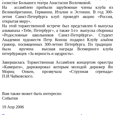
солистке Большого театра Анастасии Волочковой.
На ассамблею прибыли зарубежные члены клуба из
Великобритании, Германии, Италии и Эстонии. В год 300-
летия Санкт-Петербурга клуб проведёт акцию «Россия,
открытая миру».
На этой торжественной встрече был представлен 6 выпуска
альманаха «Тебе, Петербург», а также 3-го выпуска сборника
«Родословные школьников Санкт-Петербурга». Студент
Академии художеств Петр Конош подарил Клубу альбом
гравюр, посвященных 300-летию Петербурга. По традиции
была вручена высшая награда Всемирного клуба
петербуржцев «За верность и щедрость».
Завершилась Торжественная Ассамблея концертом оркестра
«Камерата», дирижировал которым молодой дирижер Ян
Мориц Онкен, прозвучала «Струнная серенада»
П.И.Чайковского.
Вам также может быть интересно
События
19 Апр 2006