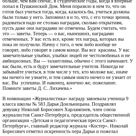
больше, чем вам сейчас, в студенческие годы, когда я впервые
попал в Пушкинский Дом. Меня поразило в нем то, что он
готов был учиться тогда, когда, казалось бы, учиться должны
были только у него. Запомнил я и то, что, с его точки зрения,
радоваться надо не столько наградам, сколько открытиям,
пусть даже они наградами не отмечены. Будем считать, что
это — заветы. Теперь — о вас, нынешних, наградами
отмеченных. У вас есть все, кроме тех наград, которых вы
пока не получили. Начну с того, о чем либо вообще не
говорят, либо говорят в самом конце. Вы все красивы. У вас
замечательные улыбки, улыбки людей не честолюбивых и не
амбициозных. Вы — талантливы, обычно с этого начинают. У
вас были, есть и будут замечательные учителя. Никогда не
забывайте учиться, в том числе у тех, кто моложе вас, иначе
вы ничего не узнаете, и тем самым никто ничего не узнает от
вас. Вы успешны. И наконец, конечно же, пожелание.
Помните заветы Д. С. Лихачева.»
В номинации «Журналистика» награду завоевала ученица 9
класса школы № 583 Дарья Доильницына. Поздравлял
девушку Николай Борисович Харлампиев, член союза
журналистов Санкт-Петербурга, председатель общественной
организации «Детская и педагогическая пресса Санкт-
Петербурга», главный редактор журнала «Костер». Николай
Борисович отметил искренность пера Дарьи и пожелал