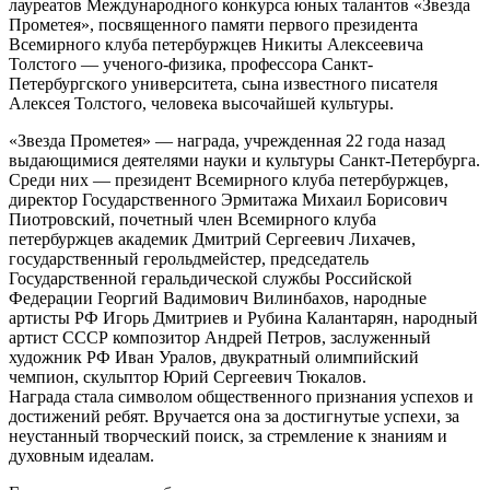
лауреатов Международного конкурса юных талантов «Звезда
Прометея», посвященного памяти первого президента
Всемирного клуба петербуржцев Никиты Алексеевича
Толстого — ученого-физика, профессора Санкт-
Петербургского университета, сына известного писателя
Алексея Толстого, человека высочайшей культуры.
«Звезда Прометея» — награда, учрежденная 22 года назад
выдающимися деятелями науки и культуры Санкт-Петербурга.
Среди них — президент Всемирного клуба петербуржцев,
директор Государственного Эрмитажа Михаил Борисович
Пиотровский, почетный член Всемирного клуба
петербуржцев академик Дмитрий Сергеевич Лихачев,
государственный герольдмейстер, председатель
Государственной геральдической службы Российской
Федерации Георгий Вадимович Вилинбахов, народные
артисты РФ Игорь Дмитриев и Рубина Калантарян, народный
артист СССР композитор Андрей Петров, заслуженный
художник РФ Иван Уралов, двукратный олимпийский
чемпион, скульптор Юрий Сергеевич Тюкалов.
Награда стала символом общественного признания успехов и
достижений ребят. Вручается она за достигнутые успехи, за
неустанный творческий поиск, за стремление к знаниям и
духовным идеалам.