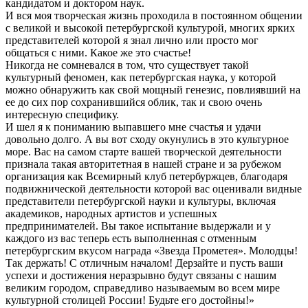
кандидатом и доктором наук.
И вся моя творческая жизнь проходила в постоянном общении
с великой и высокой петербургской культурой, многих ярких
представителей которой я знал лично или просто мог
общаться с ними. Какое же это счастье!
Никогда не сомневался в том, что существует такой
культурный феномен, как петербургская наука, у которой
можно обнаружить как свой мощный генезис, повлиявший на
ее до сих пор сохранившийся облик, так и свою очень
интересную специфику.
И шел я к пониманию выпавшего мне счастья и удачи
довольно долго. А вы вот сходу окунулись в это культурное
море. Вас на самом старте вашей творческой деятельности
признала такая авторитетная в нашей стране и за рубежом
организация как Всемирный клуб петербуржцев, благодаря
подвижнической деятельности которой вас оценивали видные
представители петербургской науки и культуры, включая
академиков, народных артистов и успешных
предпринимателей. Вы такое испытание выдержали и у
каждого из вас теперь есть выполненная с отменным
петербургским вкусом награда «Звезда Прометея». Молодцы!
Так держать! С отличным началом! Дерзайте и пусть ваши
успехи и достижения неразрывно будут связаны с нашим
великим городом, справедливо называемым во всем мире
культурной столицей России! Будьте его достойны!»