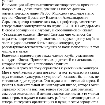
успехов.
В номинации «Научно-техническое творчество» признание
получил Ян Должанский, ученик 11 класса физико-
математического лицея № 366. Молодому исследователю
вручил «Звезду Прометея» Валентин Александрович
Сарычев, доктор технических наук, профессор, заместитель
генерального конструктора по науке ОАО НПП «Радар-ммс».
В своем обращении к лауреату и собравшимся он сказал:
«Уважаемые коллеги! Друзья! Сначала мне хотелось бы
выразить искреннюю признательность руководству клуба за
честь и удовольствие быть в жюри конкурса, где
рассматриваются таланты идущих за нами поколений, в том
числе, и в науке.
Конечно, я приветствую также членов клуба, участников
конкурса «Звезда Прометея», их родителей и наставников,
которые сейчас меня терпеливо слушают.
А теперь я сразу же хочу обратиться к участникам конкурса.
Мне в моей жизни очень повезло: я мог трудиться на стыке
двух мощных культурных сущностей, казалось бы, никак не
связанных друг с другом. Это наука и наш великий город. Я
учился в замечательной ленинградской школе, которая очень
серьезно готовила нас, как теперь говорят, для реальных
секторов экономики. В ленинградском же институте учился
инженерным наукам и навыкам, работал в ленинградских, а
теперь питерских организациях и вузах, в этом городе стал