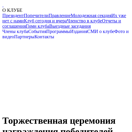
О КЛУБЕ
Президент
Попечители
Правление
Молодежная секция
Их уже
нет с нами
Клуб сегодня и вчера
Членство в клубе
Отчеты и
соглашения
Гимн клуба
Выездные заседания
Члены клуба
События
Программы
Издания
СМИ о клубе
Фото и
видео
Партнеры
Контакты
Торжественная церемония
награждения победителей