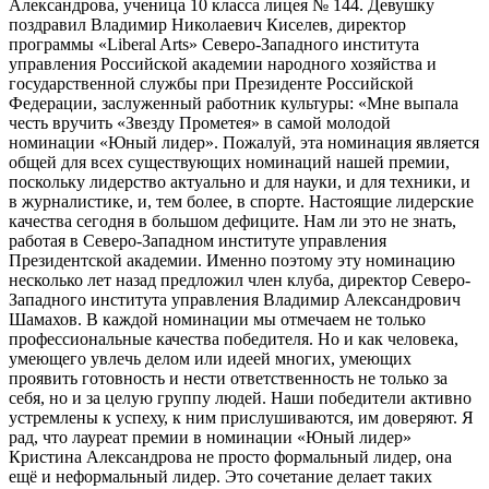
Александрова, ученица 10 класса лицея № 144. Девушку
поздравил Владимир Николаевич Киселев, директор
программы «Liberal Arts» Северо-Западного института
управления Российской академии народного хозяйства и
государственной службы при Президенте Российской
Федерации, заслуженный работник культуры: «Мне выпала
честь вручить «Звезду Прометея» в самой молодой
номинации «Юный лидер». Пожалуй, эта номинация является
общей для всех существующих номинаций нашей премии,
поскольку лидерство актуально и для науки, и для техники, и
в журналистике, и, тем более, в спорте. Настоящие лидерские
качества сегодня в большом дефиците. Нам ли это не знать,
работая в Северо-Западном институте управления
Президентской академии. Именно поэтому эту номинацию
несколько лет назад предложил член клуба, директор Северо-
Западного института управления Владимир Александрович
Шамахов. В каждой номинации мы отмечаем не только
профессиональные качества победителя. Но и как человека,
умеющего увлечь делом или идеей многих, умеющих
проявить готовность и нести ответственность не только за
себя, но и за целую группу людей. Наши победители активно
устремлены к успеху, к ним прислушиваются, им доверяют. Я
рад, что лауреат премии в номинации «Юный лидер»
Кристина Александрова не просто формальный лидер, она
ещё и неформальный лидер. Это сочетание делает таких