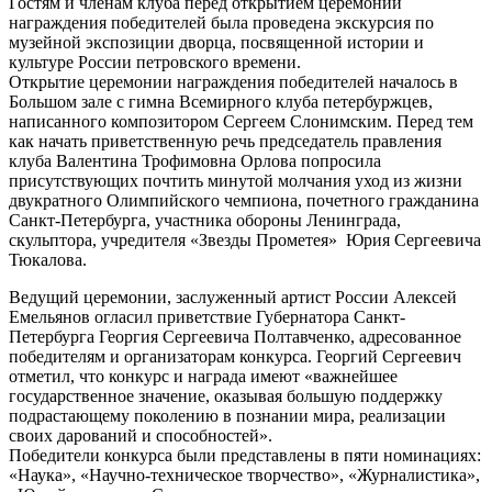
Гостям и членам клуба перед открытием церемонии
награждения победителей была проведена экскурсия по
музейной экспозиции дворца, посвященной истории и
культуре России петровского времени.
Открытие церемонии награждения победителей началось в
Большом зале с гимна Всемирного клуба петербуржцев,
написанного композитором Сергеем Слонимским. Перед тем
как начать приветственную речь председатель правления
клуба Валентина Трофимовна Орлова попросила
присутствующих почтить минутой молчания уход из жизни
двукратного Олимпийского чемпиона, почетного гражданина
Санкт-Петербурга, участника обороны Ленинграда,
скульптора, учредителя «Звезды Прометея» Юрия Сергеевича
Тюкалова.
Ведущий церемонии, заслуженный артист России Алексей
Емельянов огласил приветствие Губернатора Санкт-
Петербурга Георгия Сергеевича Полтавченко, адресованное
победителям и организаторам конкурса. Георгий Сергеевич
отметил, что конкурс и награда имеют «важнейшее
государственное значение, оказывая большую поддержку
подрастающему поколению в познании мира, реализации
своих дарований и способностей».
Победители конкурса были представлены в пяти номинациях:
«Наука», «Научно-техническое творчество», «Журналистика»,