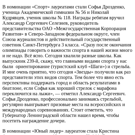
В номинации «Спорт» лауреатами стали Софья Дрозденко,
ученица Академической гимназии № 56 и Николай
Кудрявцев, ученик школы № 118. Награды ребятам вручил
Александр Сергеевич Селезнев, руководитель
представительства ОАО «Межгосударственная Корпорация
Развития» в Северо-Западном федеральном округе, член
Союза журналистов и действительный государственный
советник Санкт-Петербурга 3 класса. «Сразу после окончания
олимпиады говорить о важности спорта в нашей жизни много
и не надо. Всё ясно. Сегодня хвалили разные школы. Как
выпускник 239-й, скажу, что главными видами спорта у нас
были ориентирование (туристский клуб «Шаги») и стрельба.
И мне очень приятно, что сегодня «Звезды» получили как раз
представители этих видов спорта. Тем более что явно есть
перспективы поддержать город и область результатами в
биатлоне, если Софья как хороший стрелок с марафона
переключится на лыжи», — отметил Александр Сергеевич.
Софья Дрозденко, профессионально занимаясь стрельбой,
регулярно выигрывает призовые места на всероссийских и
международных соревнованиях. Стоит отметить, что
Губернатор Ленинградской области нашел время, чтобы
посетить награждение дочери.
В номинации «Юный лидер» лауреатом стала Кристина