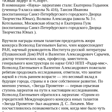
«Юный лидер» и «Спорт».
В номинации «Наука» лауреатами стали: Екатерина Годынюк
(ученица 9 класса школы № 416), Таисия Иванова
(воспитанница Санкт-Петербургского городского Дворца
Творчества Юных), Волкова Александра (школа № 3 г.
Котельники, Московская область) и Екатерина Гулк
(воспитанница Санкт-Петербургского городского Дворца
Творчества Юных ).
Вручили награды юным талантам председатель жюри
конкурса Всеволод Евгеньевич Багно, член корреспондент
РАН, научный руководитель Института русской литературы
(Пушкинский Дом) РАН и Валентин Александрович Сарычев,
доктор технических наук, профессор, заместитель
генерального конструктора по науке ОАО НПП «Радар-ммс».
Всеволод Евгеньевич и Валентин Александрович пожелали
ребятам продолжать исследования, отметили, что занятие
наукой в столь раннем возрасте — это весомый вклад в
будущее города, страны и в свое собственное развитие. По
мнению ученых, «Звезда Прометея» — первая серьезная
ступень лауреатов на пути к настоящим исследованиям.
Всеволод Евгеньевич обратился к лауреатам: «Одним из
учредителей Международного конкурса юных талантов
«Звезда Прометея» был академик Д. С. Лихачев. Мне
посчастливилось познакомиться с ним, когда мне было чуть