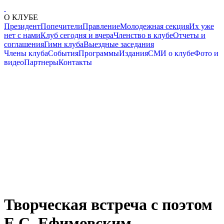
О КЛУБЕ
Президент
Попечители
Правление
Молодежная секция
Их уже
нет с нами
Клуб сегодня и вчера
Членство в клубе
Отчеты и
соглашения
Гимн клуба
Выездные заседания
Члены клуба
События
Программы
Издания
СМИ о клубе
Фото и
видео
Партнеры
Контакты
Творческая встреча с поэтом
Е.С. Ефимовским