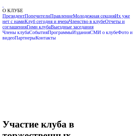
О КЛУБЕ
Президент
Попечители
Правление
Молодежная секция
Их уже
нет с нами
Клуб сегодня и вчера
Членство в клубе
Отчеты и
соглашения
Гимн клуба
Выездные заседания
Члены клуба
События
Программы
Издания
СМИ о клубе
Фото и
видео
Партнеры
Контакты
Участие клуба в
торжественных