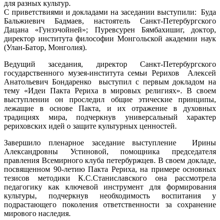
для разных культур.
С приветствиями и докладами на заседании выступили: Буда
Бальжиевич Бадмаев, настоятель Санкт-Петербургского
Дацана «Гунзэчойней»; Пуревсурен Бямбахишиг, доктор,
директор института философии Монгольской академии наук
(Улан-Батор, Монголия).
Ведущий заседания, директор Санкт-Петербургского
государственного музея-института семьи Рерихов Алексей
Анатольевич Бондаренко выступил с первым докладом на
тему «Идеи Пакта Рериха в мировых религиях». В своем
выступлении он проследил общие этические принципы,
лежащие в основе Пакта, и их отражение в духовных
традициях мира, подчеркнув универсальный характер
рериховских идей о защите культурных ценностей.
Завершило пленарное заседание выступление Ирины
Александровны Устиновой, помощника председателя
правления Всемирного клуба петербуржцев. В своем докладе,
посвященном 90-летию Пакта Рериха, на примере основных
тезисов методики К.С.Станиславского она рассмотрела
педагогику как ключевой инструмент для формирования
культуры, подчеркнув необходимость воспитания у
подрастающего поколения ответственности за сохранение
мирового наследия.