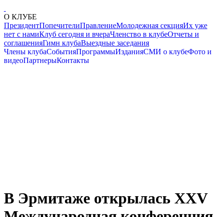
О КЛУБЕ
Президент
Попечители
Правление
Молодежная секция
Их уже
нет с нами
Клуб сегодня и вчера
Членство в клубе
Отчеты и
соглашения
Гимн клуба
Выездные заседания
Члены клуба
События
Программы
Издания
СМИ о клубе
Фото и
видео
Партнеры
Контакты
В Эрмитаже открылась XXV
Международная конференция