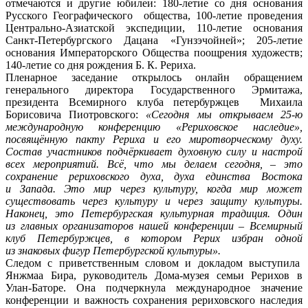
отмечаются и другие юбилеи: 180-летие со дня основания
Русского Географического общества, 100-летие проведения
Центрально-Азиатской экспедиции, 110-летие основания
Санкт-Петербургского Дацана «Гунзэчойней»; 205-летие
основания Императорского Общества поощрения художеств;
140-летие со дня рождения Б. К. Рериха.
Пленарное заседание открылось онлайн обращением
генерального директора Государственного Эрмитажа,
президента Всемирного клуба петербуржцев Михаила
Борисовича Пиотровского:
«Сегодня мы открываем 25-ю
международную конференцию «Рериховское наследие»,
посвящённую пакту Рериха и его миротворческому духу.
Состав участников подчёркивает духовную силу и настрой
всех мероприятий. Всё, что мы делаем сегодня, – это
сохранение рериховского духа, духа единства Востока
и Запада. Это мир через культуру, когда мир может
существовать через культуру и через защиту культуры.
Наконец, это Петербургская культурная традиция. Один
из главных организаторов нашей конференции ‒ Всемирный
клуб Петербуржцев, в котором Рерих избран одной
из знаковых фигур Петербургской культуры».
Следом с приветственным словом и докладом выступила
Янжмаа Бира, руководитель Дома-музея семьи Рерихов в
Улан-Баторе. Она подчеркнула международное значение
конференции и важность сохранения рериховского наследия