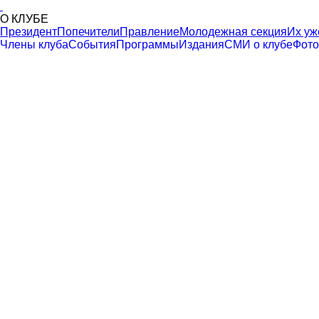
О КЛУБЕ
Президент
Попечители
Правление
Молодежная секция
Их уж
Члены клуба
События
Программы
Издания
СМИ о клубе
Фото