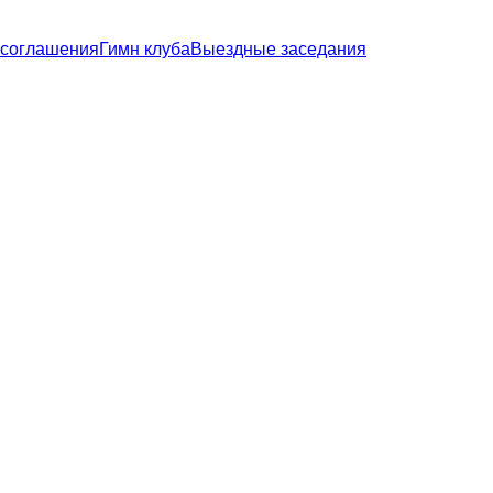
 соглашения
Гимн клуба
Выездные заседания