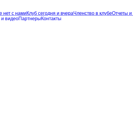
е нет с нами
Клуб сегодня и вчера
Членство в клубе
Отчеты и
 и видео
Партнеры
Контакты