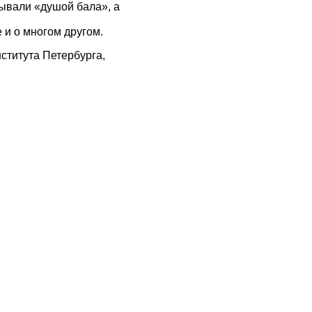
зывали «душой бала», а
 и о многом другом.
ститута Петербурга,