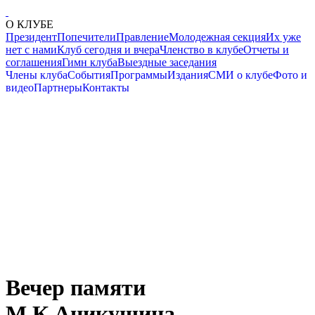
О КЛУБЕ
Президент
Попечители
Правление
Молодежная секция
Их уже
нет с нами
Клуб сегодня и вчера
Членство в клубе
Отчеты и
соглашения
Гимн клуба
Выездные заседания
Члены клуба
События
Программы
Издания
СМИ о клубе
Фото и
видео
Партнеры
Контакты
Вечер памяти
М.К.Аникушина