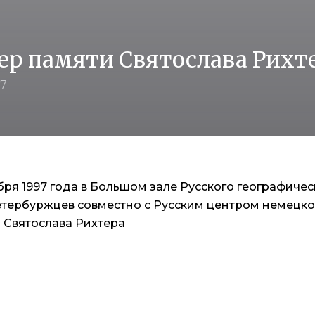
ер памяти Святослава Рихт
97
бря 1997 года в Большом зале Русского географич
етербуржцев совместно с Русским центром немецко
 Святослава Рихтера