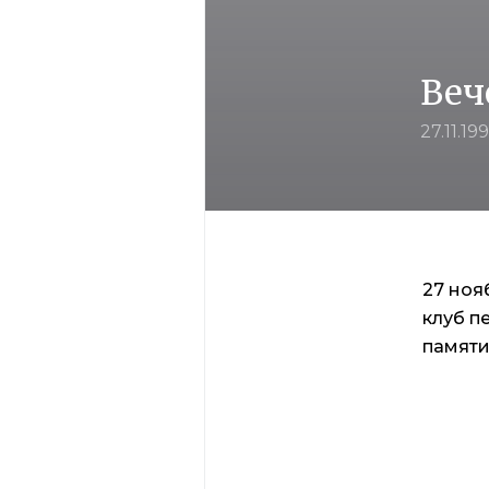
Веч
27.11.19
27 ноя
клуб п
памяти