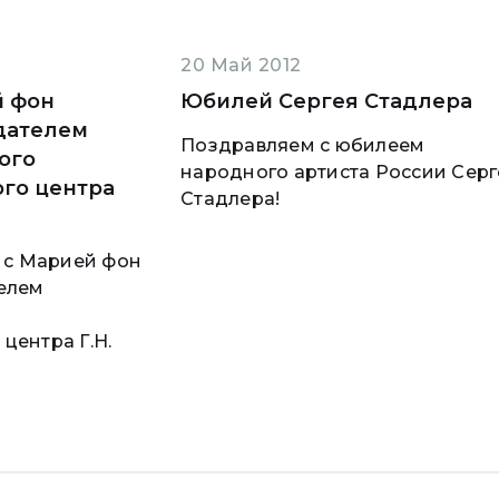
20 Май 2012
й фон
Юбилей Сергея Стадлера
дателем
Поздравляем с юбилеем
ого
народного артиста России Серг
го центра
Стадлера!
 с Марией фон
елем
центра Г.Н.