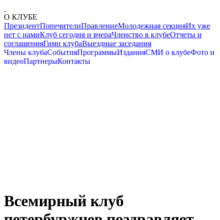
О КЛУБЕ
Президент
Попечители
Правление
Молодежная секция
Их уже
нет с нами
Клуб сегодня и вчера
Членство в клубе
Отчеты и
соглашения
Гимн клуба
Выездные заседания
Члены клуба
События
Программы
Издания
СМИ о клубе
Фото и
видео
Партнеры
Контакты
Всемирный клуб
петербуржцев поздравляет