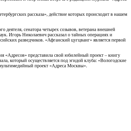
тербургских рассказа», действие которых происходит в нашем
о деятеля, сенатора четырех созывов, ветерана внешней
аук. Игорь Николаевич рассказал о тайных операциях и
ссийских разведчиков. «Афганский цугцванг» является первой
кция «Адресов» представила свой юбилейный проект – книгу
ла, который осуществляется под эгидой клуба: «Вологодские
и мультимедийный проект «Адреса Москвы».