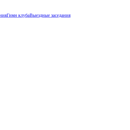
ния
Гимн клуба
Выездные заседания