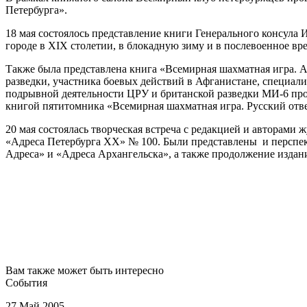
Петербурга».
18 мая состоялось представление книги Генерального консула
городе в XIX столетии, в блокадную зиму и в послевоенное вре
Также была представлена книга «Всемирная шахматная игра. А
разведки, участника боевых действий в Афганистане, специал
подрывной деятельности ЦРУ и британской разведки МИ-6 прот
книгой пятитомника «Всемирная шахматная игра. Русский отве
20 мая состоялась творческая встреча с редакцией и авторами
«Адреса Петербурга XX» № 100. Были представлены и перспек
Адреса» и «Адреса Архангельска», а также продолжение изда
Вам также может быть интересно
События
27 Май 2005