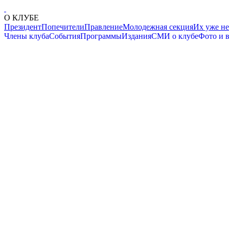
О КЛУБЕ
Президент
Попечители
Правление
Молодежная секция
Их уже не
Члены клуба
События
Программы
Издания
СМИ о клубе
Фото и 