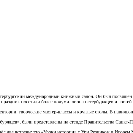
тербургский международный книжный салон. Он был посвящён 3
праздник посетили более полумиллиона петербуржцев и гостей 
лектории, творческие мастер-классы и круглые столы. В павильон
буржцев», были представлены на стенде Правительства Санкт-П
л две встречи: это «Уроки истории» с Ури Резником и Игорем 