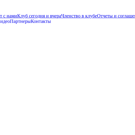
т с нами
Клуб сегодня и вчера
Членство в клубе
Отчеты и соглаше
видео
Партнеры
Контакты