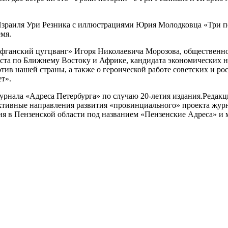
 Израиля Ури Резника с иллюстрациями Юрия Молодковца «Три пе
мя.
фганский цугцванг» Игоря Николаевича Морозова, общественног
иста по Ближнему Востоку и Африке, кандидата экономических н
ив нашей страны, а также о героической работе советских и ро
т».
 журнала «Адреса Петербурга» по случаю 20-летия издания.Реда
тивные направления развития «провинциального» проекта журна
ния в Пензенской области под названием «Пензенские Адреса» 