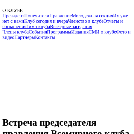
О КЛУБЕ
Президент
Попечители
Правление
Молодежная секция
Их уже
нет с нами
Клуб сегодня и вчера
Членство в клубе
Отчеты и
соглашения
Гимн клуба
Выездные заседания
Члены клуба
События
Программы
Издания
СМИ о клубе
Фото и
видео
Партнеры
Контакты
Встреча председателя
правления Всемирного клуба