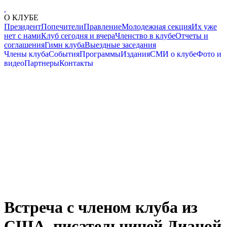
О КЛУБЕ
Президент
Попечители
Правление
Молодежная секция
Их уже
нет с нами
Клуб сегодня и вчера
Членство в клубе
Отчеты и
соглашения
Гимн клуба
Выездные заседания
Члены клуба
События
Программы
Издания
СМИ о клубе
Фото и
видео
Партнеры
Контакты
Встреча с членом клуба из
США, писательницей Дианой