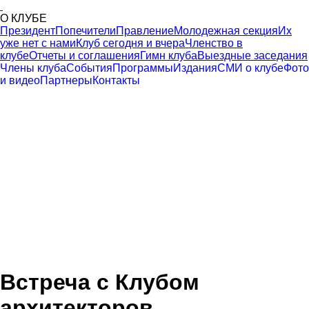
О КЛУБЕ
Президент
Попечители
Правление
Молодежная секция
Их
уже нет с нами
Клуб сегодня и вчера
Членство в
клубе
Отчеты и соглашения
Гимн клуба
Выездные заседания
Члены клуба
События
Программы
Издания
СМИ о клубе
Фото
и видео
Партнеры
Контакты
Встреча с Клубом
архитекторов