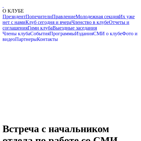
О КЛУБЕ
Президент
Попечители
Правление
Молодежная секция
Их уже
нет с нами
Клуб сегодня и вчера
Членство в клубе
Отчеты и
соглашения
Гимн клуба
Выездные заседания
Члены клуба
События
Программы
Издания
СМИ о клубе
Фото и
видео
Партнеры
Контакты
Встреча с начальником
отдела по работе со СМИ