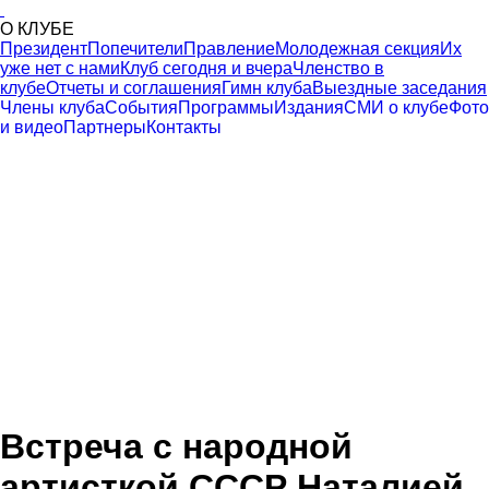
О КЛУБЕ
Президент
Попечители
Правление
Молодежная секция
Их
уже нет с нами
Клуб сегодня и вчера
Членство в
клубе
Отчеты и соглашения
Гимн клуба
Выездные заседания
Члены клуба
События
Программы
Издания
СМИ о клубе
Фото
и видео
Партнеры
Контакты
Встреча с народной
артисткой СССР Наталией