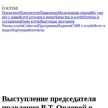
О КЛУБЕ
Президент
Попечители
Правление
Молодежная секция
Их уже
нет с нами
Клуб сегодня и вчера
Членство в клубе
Отчеты и
соглашения
Гимн клуба
Выездные заседания
Члены клуба
События
Программы
Издания
СМИ о клубе
Фото и
видео
Партнеры
Контакты
Выступление председателя
правления В.Т. Орловой в