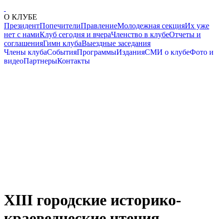
О КЛУБЕ
Президент
Попечители
Правление
Молодежная секция
Их уже
нет с нами
Клуб сегодня и вчера
Членство в клубе
Отчеты и
соглашения
Гимн клуба
Выездные заседания
Члены клуба
События
Программы
Издания
СМИ о клубе
Фото и
видео
Партнеры
Контакты
XIII городские историко-
краеведческие чтения