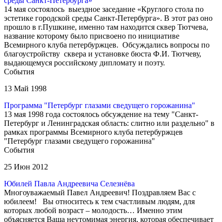
среды Санкт-Петербурга»
14 мая состоялось выездное заседание «Круглого стола по
эстетике городской среды Санкт-Петербурга». В этот раз оно
прошло в г.Пушкине, именно там находится сквер Тютчева,
название которому было присвоено по инициативе
Всемирного клуба петербуржцев. Обсуждались вопросы по
благоустройству сквера и установке бюста Ф.И. Тютчеву,
выдающемуся российскому дипломату и поэту.
События
13 Май 1998
Программа "Петербург глазами сведущего горожанина"
13 мая 1998 года состоялось обсуждение на тему "Санкт-
Петербург и Ленинградская область: слитно или раздельно" в
рамках программы Всемирного клуба петербуржцев
"Петербург глазами сведущего горожанина"
События
25 Июн 2012
Юбилей Павла Андреевича Селезнёва
Многоуважаемый Павел Андреевич! Поздравляем Вас с
юбилеем! Вы относитесь к тем счастливым людям, для
которых любой возраст – молодость… Именно этим
объясняется Ваша неутомимая энергия, которая обеспечивает