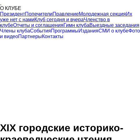
О КЛУБЕ
Президент
Попечители
Правление
Молодежная секция
Их
уже нет с нами
Клуб сегодня и вчера
Членство в
клубе
Отчеты и соглашения
Гимн клуба
Выездные заседания
Члены клуба
События
Программы
Издания
СМИ о клубе
Фото
и видео
Партнеры
Контакты
XIX городские историко-
краеведческие чтения