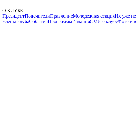
О КЛУБЕ
Президент
Попечители
Правление
Молодежная секция
Их уже не
Члены клуба
События
Программы
Издания
СМИ о клубе
Фото и 