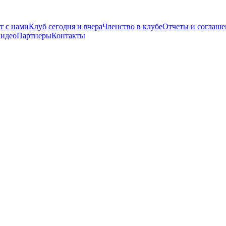
т с нами
Клуб сегодня и вчера
Членство в клубе
Отчеты и соглаше
видео
Партнеры
Контакты