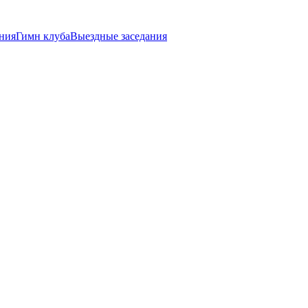
ния
Гимн клуба
Выездные заседания