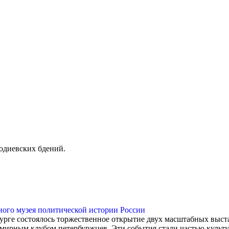
диевских бдений.
нного музея политической истории России
бурге состоялось торжественное открытие двух масштабных выс
емирным клубом петербуржцев. Эти события стали частью культ