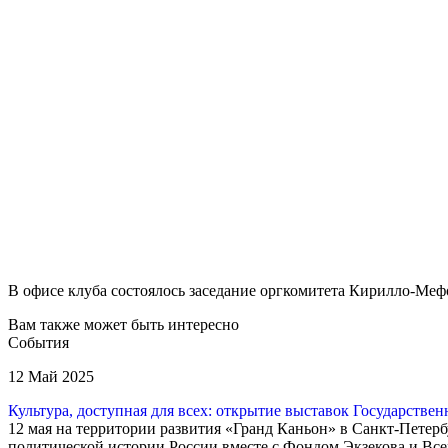
В офисе клуба состоялось заседание оргкомитета
Кирилло-Мефо
Вам также может быть интересно
События
12 Май 2025
Культура, доступная для всех: открытие выставок Государстве
12 мая на территории развития «Гранд Каньон» в Санкт-Петер
политической истории России вместе с Фондом Экзекова и Вс