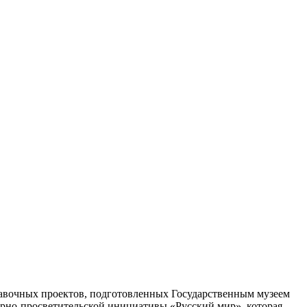
тавочных проектов, подготовленных Государственным музеем
урно-просветительской инициативы «Русский мир», которая