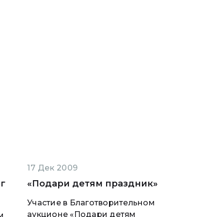
17 Дек 2009
г
«Подари детям праздник»
Участие в Благотворительном
аукционе «Подари детям
м