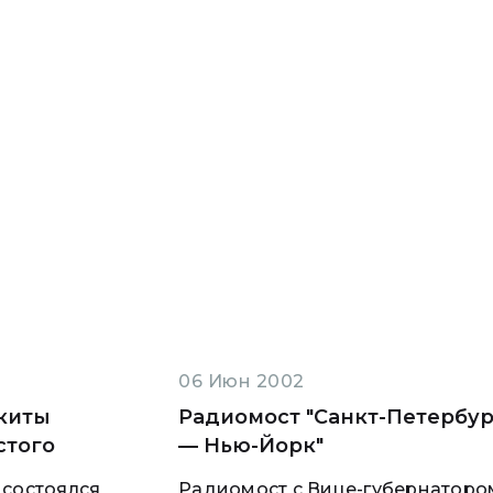
06 Июн 2002
киты
Радиомост "Санкт-Петербур
стого
— Нью-Йорк"
 состоялся
Радиомост с Вице-губернаторо