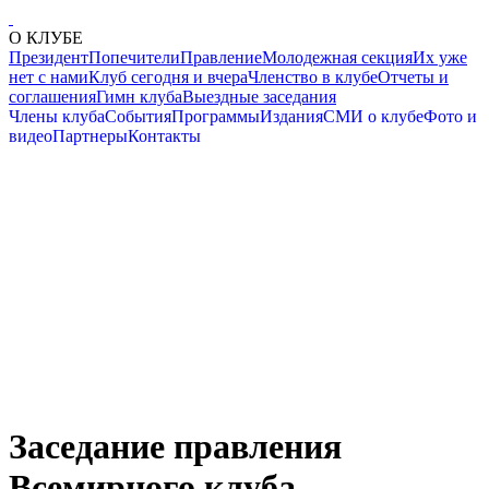
О КЛУБЕ
Президент
Попечители
Правление
Молодежная секция
Их уже
нет с нами
Клуб сегодня и вчера
Членство в клубе
Отчеты и
соглашения
Гимн клуба
Выездные заседания
Члены клуба
События
Программы
Издания
СМИ о клубе
Фото и
видео
Партнеры
Контакты
Заседание правления
Всемирного клуба