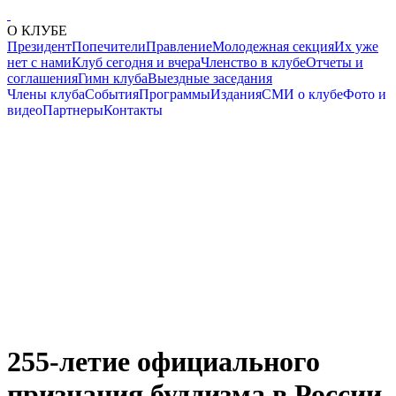
О КЛУБЕ
Президент
Попечители
Правление
Молодежная секция
Их уже
нет с нами
Клуб сегодня и вчера
Членство в клубе
Отчеты и
соглашения
Гимн клуба
Выездные заседания
Члены клуба
События
Программы
Издания
СМИ о клубе
Фото и
видео
Партнеры
Контакты
255-летие официального
признания буддизма в России