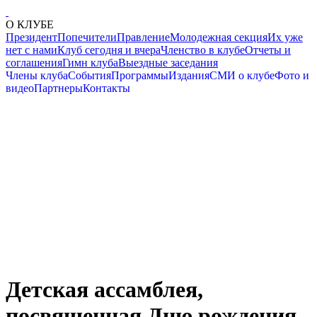
О КЛУБЕ
Президент
Попечители
Правление
Молодежная секция
Их уже
нет с нами
Клуб сегодня и вчера
Членство в клубе
Отчеты и
соглашения
Гимн клуба
Выездные заседания
Члены клуба
События
Программы
Издания
СМИ о клубе
Фото и
видео
Партнеры
Контакты
Детская ассамблея,
посвященная Дню рождения