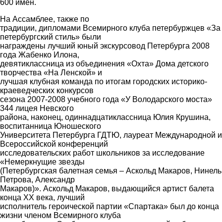
600 имен.
На Ассамблее, также по
традиции, дипломами Всемирного клуба петербуржцев «За
петербургский стиль» были
награждены лучший юный экскурсовод Петербурга 2008
года Жабенко Илона,
девятиклассница из объединения «Охта» Дома детского
творчества «На Ленской» и
лучшая клубная команда по итогам городских историко-
краеведческих конкурсов
сезона 2007-2008 учебного года «У Володарского моста»
344 лицея Невского
района, наконец, одиннадцатиклассница Юлия Крушина,
воспитанница Юношеского
Университета Петербурга ГДТЮ, лауреат Международной и
Всероссийской конференций
исследовательских работ школьников за исследование
«Немеркнущие звезды
(Петербургская балетная семья – Аскольд Макаров, Нинель
Петрова, Александр
Макаров)». Аскольд Макаров, выдающийся артист балета
конца ХХ века, лучший
исполнитель героической партии «Спартака» был до конца
жизни членом Всемирного клуба