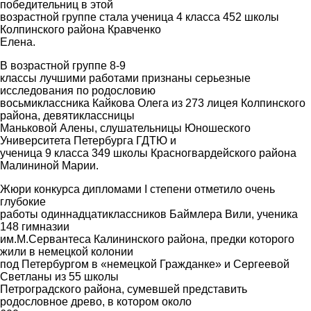
победительниц в этой
возрастной группе стала ученица 4 класса 452 школы
Колпинского района Кравченко
Елена.
В возрастной группе 8-9
классы лучшими работами признаны серьезные
исследования по родословию
восьмиклассника Кайкова Олега из 273 лицея Колпинского
района, девятиклассницы
Маньковой Алены, слушательницы Юношеского
Университета Петербурга ГДТЮ и
ученица 9 класса 349 школы Красногвардейского района
Малининой Марии.
Жюри конкурса дипломами I степени отметило очень
глубокие
работы одиннадцатиклассников Баймлера Вили, ученика
148 гимназии
им.М.Сервантеса Калининского района, предки которого
жили в немецкой колонии
под Петербургом в «немецкой Гражданке» и Сергеевой
Светланы из 55 школы
Петроградского района, сумевшей представить
родословное древо, в котором около