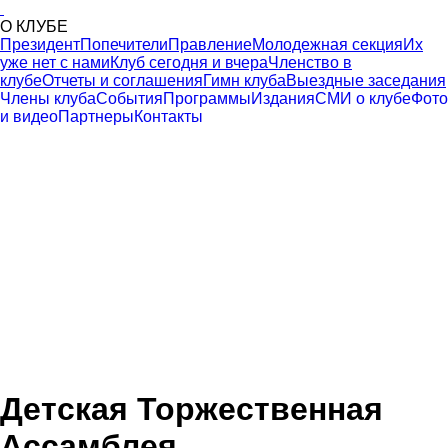
О КЛУБЕ
Президент
Попечители
Правление
Молодежная секция
Их
уже нет с нами
Клуб сегодня и вчера
Членство в
клубе
Отчеты и соглашения
Гимн клуба
Выездные заседания
Члены клуба
События
Программы
Издания
СМИ о клубе
Фото
и видео
Партнеры
Контакты
Детская Торжественная
Ассамблея