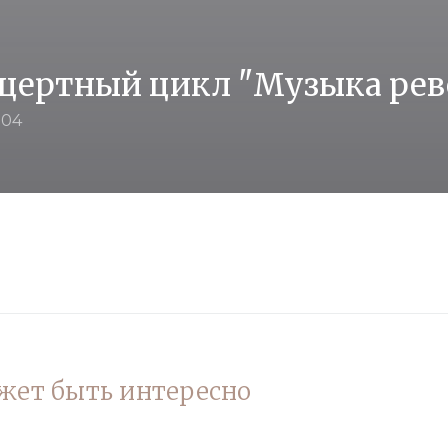
цертный цикл "Музыка ре
004
жет быть интересно