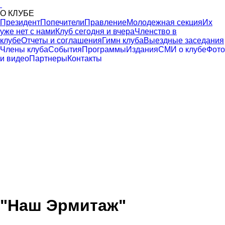
О КЛУБЕ
Президент
Попечители
Правление
Молодежная секция
Их
уже нет с нами
Клуб сегодня и вчера
Членство в
клубе
Отчеты и соглашения
Гимн клуба
Выездные заседания
Члены клуба
События
Программы
Издания
СМИ о клубе
Фото
и видео
Партнеры
Контакты
"Наш Эрмитаж"