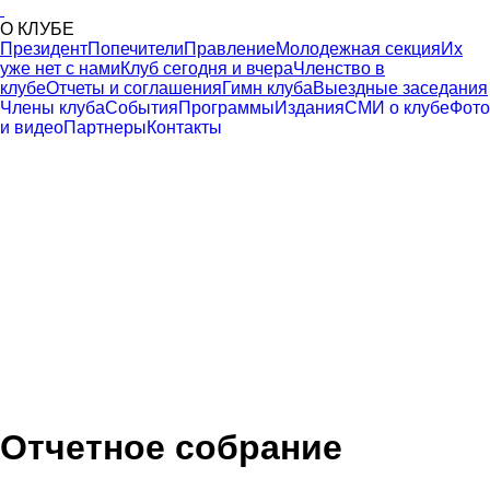
О КЛУБЕ
Президент
Попечители
Правление
Молодежная секция
Их
уже нет с нами
Клуб сегодня и вчера
Членство в
клубе
Отчеты и соглашения
Гимн клуба
Выездные заседания
Члены клуба
События
Программы
Издания
СМИ о клубе
Фото
и видео
Партнеры
Контакты
Отчетное собрание