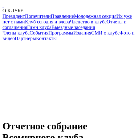
О КЛУБЕ
Президент
Попечители
Правление
Молодежная секция
Их уже
нет с нами
Клуб сегодня и вчера
Членство в клубе
Отчеты и
соглашения
Гимн клуба
Выездные заседания
Члены клуба
События
Программы
Издания
СМИ о клубе
Фото и
видео
Партнеры
Контакты
Отчетное собрание
Всемирного клуба