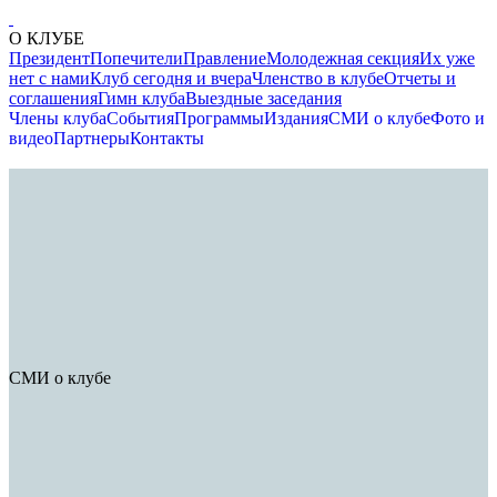
О КЛУБЕ
Президент
Попечители
Правление
Молодежная секция
Их уже
нет с нами
Клуб сегодня и вчера
Членство в клубе
Отчеты и
соглашения
Гимн клуба
Выездные заседания
Члены клуба
События
Программы
Издания
СМИ о клубе
Фото и
видео
Партнеры
Контакты
СМИ о клубе