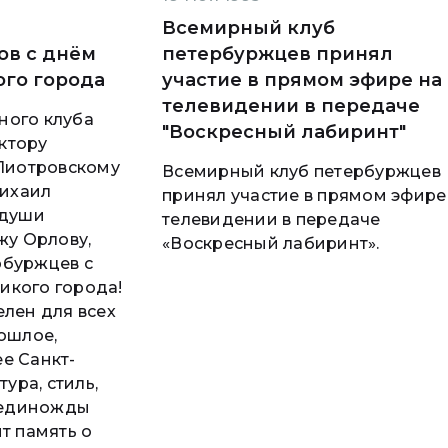
Всемирный клуб
ов с днём
петербуржцев принял
го города
участие в прямом эфире на
телевидении в передаче
ного клуба
"Воскресный лабиринт"
ктору
 Пиотровскому
Всемирный клуб петербуржцев
ихаил
принял участие в прямом эфире
 души
телевидении в передаче
жу Орлову,
«Воскресный лабиринт».
рбуржцев с
икого города!
елен для всех
рошлое,
е Санкт-
тура, стиль,
, единожды
т память о