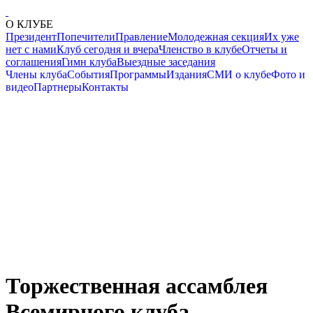
О КЛУБЕ
Президент
Попечители
Правление
Молодежная секция
Их уже
нет с нами
Клуб сегодня и вчера
Членство в клубе
Отчеты и
соглашения
Гимн клуба
Выездные заседания
Члены клуба
События
Программы
Издания
СМИ о клубе
Фото и
видео
Партнеры
Контакты
Торжественная ассамблея
Всемирного клуба