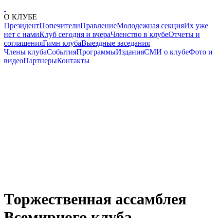
О КЛУБЕ
Президент
Попечители
Правление
Молодежная секция
Их уже
нет с нами
Клуб сегодня и вчера
Членство в клубе
Отчеты и
соглашения
Гимн клуба
Выездные заседания
Члены клуба
События
Программы
Издания
СМИ о клубе
Фото и
видео
Партнеры
Контакты
Торжественная ассамблея
Всемирного клуба