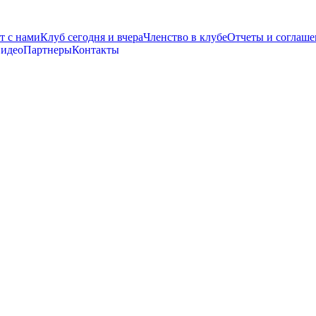
т с нами
Клуб сегодня и вчера
Членство в клубе
Отчеты и соглаше
видео
Партнеры
Контакты