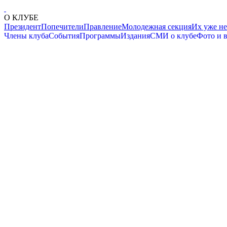
О КЛУБЕ
Президент
Попечители
Правление
Молодежная секция
Их уже не
Члены клуба
События
Программы
Издания
СМИ о клубе
Фото и 