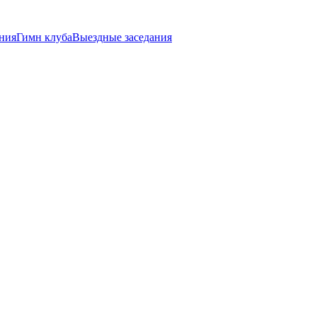
ния
Гимн клуба
Выездные заседания