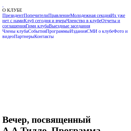
О КЛУБЕ
Президент
Попечители
Правление
Молодежная секция
Их уже
нет с нами
Клуб сегодня и вчера
Членство в клубе
Отчеты и
соглашения
Гимн клуба
Выездные заседания
Члены клуба
События
Программы
Издания
СМИ о клубе
Фото и
видео
Партнеры
Контакты
Вечер, посвященный
А.А.Тилло. Программа