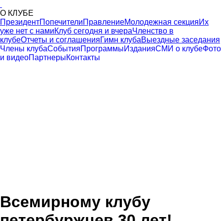
О КЛУБЕ
Президент
Попечители
Правление
Молодежная секция
Их
уже нет с нами
Клуб сегодня и вчера
Членство в
клубе
Отчеты и соглашения
Гимн клуба
Выездные заседания
Члены клуба
События
Программы
Издания
СМИ о клубе
Фото
и видео
Партнеры
Контакты
Всемирному клубу
петербуржцев 30 лет!