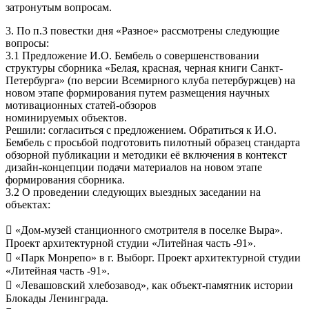
затронутым вопросам.
3. По п.3 повестки дня «Разное» рассмотрены следующие
вопросы:
3.1 Предложение И.О. Бембель о совершенствовании
структуры сборника «Белая, красная, черная книги Санкт-
Петербурга» (по версии Всемирного клуба петербуржцев) на
новом этапе формирования путем размещения научных
мотивационных статей-обзоров
номинируемых объектов.
Решили: согласиться с предложением. Обратиться к И.О.
Бембель с просьбой подготовить пилотный образец стандарта
обзорной публикации и методики её включения в контекст
дизайн-концепции подачи материалов на новом этапе
формирования сборника.
3.2 О проведении следующих выездных заседании на
объектах:
 «Дом-музей станционного смотрителя в поселке Выра».
Проект архитектурной студии «Литейная часть -91».
 «Парк Монрепо» в г. Выборг. Проект архитектурной студии
«Литейная часть -91».
 «Левашовский хлебозавод», как объект-памятник истории
Блокады Ленинграда.