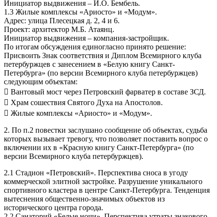
Инициатор выдвижения – И.О. Бембель.
1.3 Жилые комплексы «Ариосто» и «Модум».
Адрес: улица Плесецкая д. 2, 4 и 6.
Проект: архитектор М.Б. Атаянц.
Инициатор выдвижения – компания-застройщик.
По итогам обсуждения единогласно принято решение:
Присвоить Знак соответствия и Диплом Всемирного клуба
петербуржцев с занесением в «Белую книгу Санкт-
Петербурга» (по версии Всемирного клуба петербуржцев)
следующим объектам:
 Вантовый мост через Петровский фарватер в составе ЗСД.
 Храм сошествия Святого Духа на Апостолов.
 Жилые комплексы «Ариосто» и «Модум».
2. По п.2 повестки заслушано сообщение об объектах, судьба
которых вызывает тревогу, что позволяет поставить вопрос о
включении их в «Красную книгу Санкт-Петербурга» (по
версии Всемирного клуба петербуржцев).
2.1 Стадион «Петровский». Перспектива сноса в угоду
коммерческой элитной застройке. Разрушение уникального
спортивного кластера в центре Санкт-Петербурга. Тенденция
вытеснения общественно-значимых объектов из
исторического центра города.
2.2 Санаторий «Белые ночи». Перспектива утраты знакового