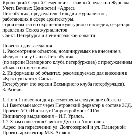
Ярошецкий Сергей Семенович – главный редактор Журнала
Учёта Вечных Ценностей «Адреса
Петербурга», председатель Гильдии журналистов,
работающих в сфере архитектуры,
строительства и сохранения культурного наследия, секретарь
правления Союза журналистов
Санкт-Петербурга и Ленинградской области.
Повестка дня заседания.
1. Рассмотрение объектов, номинируемых на внесение в
«Белую книгу Санкт-Петербурга»
(по версии Всемирного клуба петербуржцев) с присуждением
«Знака соответствия».
2. Информация об объектах, рекомендуемых для внесения в
«Красную книгу Санкт-
Петербурга» (по версии Всемирного клуба петербуржцев).
3. Разное.
1. По п.1 повестки дня рассмотрены следующие объекты:
1.1 Вантовый мост через Петровский фарватер в составе ЗСД.
Проект: АО «Институт Гипростроймост СПб»
Инициатор выдвижения – И.Г. Уралов.
1.2 Храм сошествия Святого Духа на Апостолов.
Адрес: (на пересечении ул. Долгоозерной и ул. Планерной)
Проект: архитектор М.Б. Атаянц.