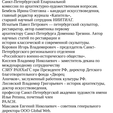
Санкт-Петербургской Епархиальной
комиссии по архитектурно-художественным вопросам.
Бембель Ирина Олеговна – кандидат искусствоведения,
главный редактор журнала «Капитель»,
старший научный сотрудник НИИТИАГ.
Игнатьев Павел Петрович — петербургский скульптор,
реставратор, автор памятника первому
архитектору Санкт-Петербурга Доменико Трезини. Автор
научных статей по реставрации и
истории классической и современной скульптуры.
Коровин Игорь Владимирович – председатель Санкт-
Петербургского регионального отделения
«Российского военно-исторического общества».
Киселев Владимир Николаевич – заместитель декана по
международному сотрудничеству
СЗИУ РАНХиГС при Президенте РФ, директор Детского
благотворительного фонда «Дворец
Аничков», заслуженный работник культуры РФ.
Лисовский Владимир Григорьевич – историк архитектуры,
доктор искусствоведения,
профессор Санкт-Петербургской академии художеств имени
Ильи Репина, почетный член
РААСН.
Максаков Евгений Николаевич – советник генерального
директора ООО Global Web.