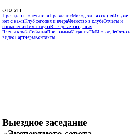
О КЛУБЕ
Президент
Попечители
Правление
Молодежная секция
Их уже
нет с нами
Клуб сегодня и вчера
Членство в клубе
Отчеты и
соглашения
Гимн клуба
Выездные заседания
Члены клуба
События
Программы
Издания
СМИ о клубе
Фото и
видео
Партнеры
Контакты
Выездное заседание
«Экспертного совета