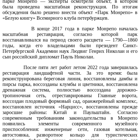
парке Монрепо — эксперты осмотрели объект, в котором
была проведена масштабная реконструкция. По итогам
обсуждения было решено внести объект «Парк Монрепо» в
«Белую книгу» Всемирного клуба петербуржцев.
В конце 2017 года в парке Монрепо началась
масштабная реставрация, согласно которой парк
восстанавливался на период своего расцвета — 1790—1860
годы, когда его владельцами были президент Санкт-
Петербургской Академии наук Людвиг Генрих Николаи и его
сын российский дипломат Пауль Николаи.
После пяти лет работ летом 2022 года завершилась
реставрация ландшафтной части. За это время: была
реконструирована береговая линия, восстановлены дамбы и
пирсы парка, воссозданы клумбы и цветники, восстановлена
дренажная система, полностью воссоздана дорожно-
тропиночная сеть, отреставрированы Главные ворота,
воссоздан плодовый формовый сад, оранжерейный комплекс,
восстановлен источник «Нарцисс», восстановлены прежде
заросшие районы: Китай и Паульштайн. Согласно
современным требованиям законодательства в Монрепо
появились элементы современного музейного
приспособления: инженерные сети, газовая котельная,
автостоянка, разворотное кольцо для туристических