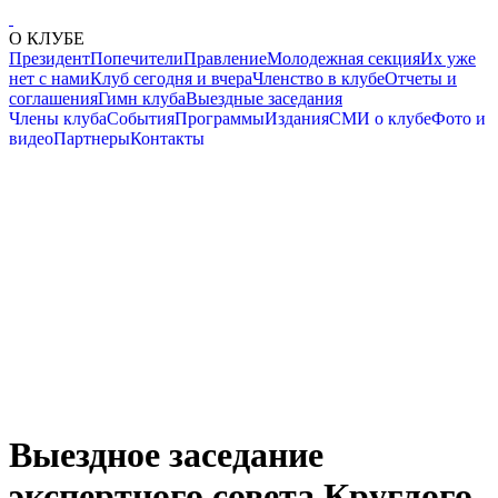
О КЛУБЕ
Президент
Попечители
Правление
Молодежная секция
Их уже
нет с нами
Клуб сегодня и вчера
Членство в клубе
Отчеты и
соглашения
Гимн клуба
Выездные заседания
Члены клуба
События
Программы
Издания
СМИ о клубе
Фото и
видео
Партнеры
Контакты
Выездное заседание
экспертного совета Круглого