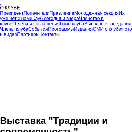
О КЛУБЕ
Президент
Попечители
Правление
Молодежная секция
Их
уже нет с нами
Клуб сегодня и вчера
Членство в
клубе
Отчеты и соглашения
Гимн клуба
Выездные заседания
Члены клуба
События
Программы
Издания
СМИ о клубе
Фото
и видео
Партнеры
Контакты
Выставка "Традиции и
современность",