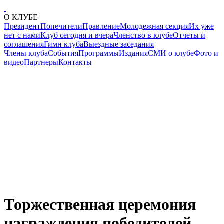
О КЛУБЕ
Президент
Попечители
Правление
Молодежная секция
Их уже
нет с нами
Клуб сегодня и вчера
Членство в клубе
Отчеты и
соглашения
Гимн клуба
Выездные заседания
Члены клуба
События
Программы
Издания
СМИ о клубе
Фото и
видео
Партнеры
Контакты
Торжественная церемония
награждения победителей