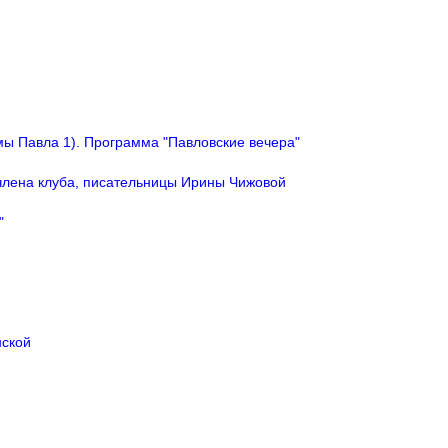
ы Павла 1). Программа "Павловские вечера"
члена клуба, писательницы Ирины Чижовой
"
нской