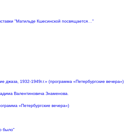
ыставки "Матильде Кшесинской посвящается…"
 джаза, 1932-1949г.г.» (программа «Петербургские вечера»)
 Вадима Валентиновича Знаменова.
ограмма «Петербургские вечера»)
о было"