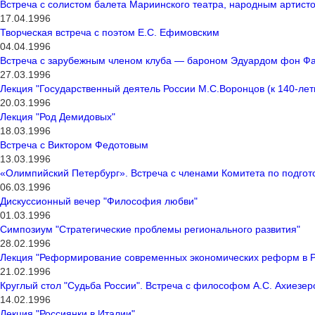
Встреча с солистом балета Мариинского театра, народным артис
17.04.1996
Творческая встреча с поэтом Е.С. Ефимовским
04.04.1996
Встреча с зарубежным членом клуба — бароном Эдуардом фон Ф
27.03.1996
Лекция "Государственный деятель России М.С.Воронцов (к 140-лет
20.03.1996
Лекция "Род Демидовых"
18.03.1996
Встреча с Виктором Федотовым
13.03.1996
«Олимпийский Петербург». Встреча с членами Комитета по подгот
06.03.1996
Дискуссионный вечер "Философия любви"
01.03.1996
Симпозиум "Стратегические проблемы регионального развития"
28.02.1996
Лекция "Реформирование современных экономических реформ в Р
21.02.1996
Круглый стол "Судьба России". Встреча с философом А.С. Ахиезеро
14.02.1996
Лекция "Россиянки в Италии"