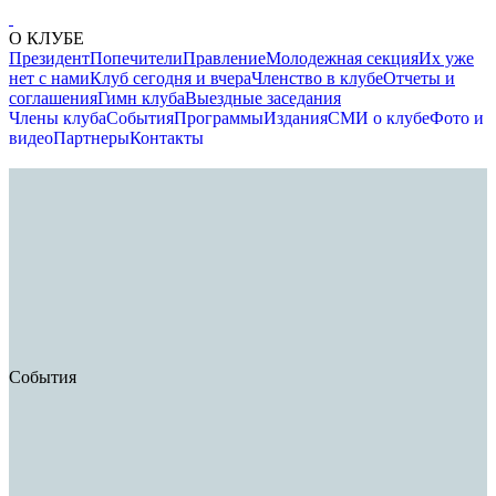
О КЛУБЕ
Президент
Попечители
Правление
Молодежная секция
Их уже
нет с нами
Клуб сегодня и вчера
Членство в клубе
Отчеты и
соглашения
Гимн клуба
Выездные заседания
Члены клуба
События
Программы
Издания
СМИ о клубе
Фото и
видео
Партнеры
Контакты
События